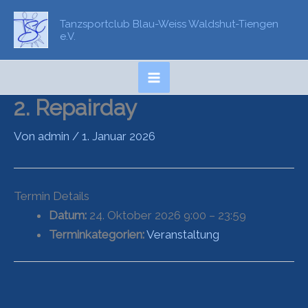
Zum
Tanzsportclub Blau-Weiss Waldshut-Tiengen
Inhalt
e.V.
springen
2. Repairday
Von
admin
/
1. Januar 2026
Termin Details
Datum:
24. Oktober 2026 9:00
–
23:59
Terminkategorien:
Veranstaltung