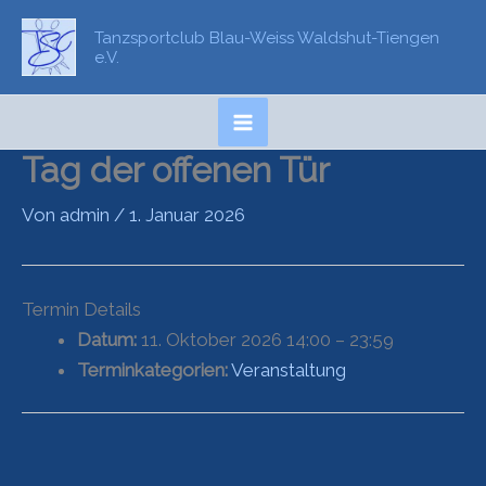
Zum
Tanzsportclub Blau-Weiss Waldshut-Tiengen
Inhalt
e.V.
springen
Tag der offenen Tür
Von
admin
/
1. Januar 2026
Termin Details
Datum:
11. Oktober 2026 14:00
–
23:59
Terminkategorien:
Veranstaltung