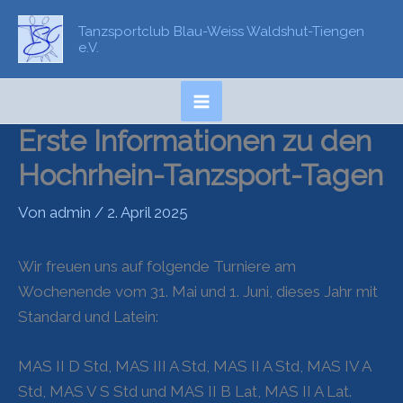
Zum
Tanzsportclub Blau-Weiss Waldshut-Tiengen
Inhalt
e.V.
springen
Erste Informationen zu den
Hochrhein-Tanzsport-Tagen
Von
admin
/
2. April 2025
Wir freuen uns auf folgende Turniere am
Wochenende vom 31. Mai und 1. Juni, dieses Jahr mit
Standard und Latein:
MAS II D Std, MAS III A Std, MAS II A Std, MAS IV A
Std, MAS V S Std und MAS II B Lat, MAS II A Lat.