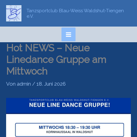
Zum
Tanzsportclub Blau-Weiss Waldshut-Tiengen
Inhalt
e.V.
springen
Hot NEWS – Neue
Linedance Gruppe am
Mittwoch
Von
admin
/
18. Juni 2026